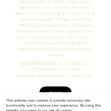
sans s'y limiter, les textes, images, logos, 
graphiques, icônes, et autres éléments 
visuels, est protégé par le droit d'auteur et ne 
peut être reproduit, distribué, modifié ou 
utilisé d'aucune manière sans l'autorisation 
préalable écrite de Serrurier Urgence. Toute 
utilisation non autorisée des éléments de ce 
site constitue une violation des droits 
d'auteur et pourra entraîner des poursuites 
judiciaires.
SERRURIER URGENCE : 
481 BD PRÉSIDENT 
WILSON AIX-LES-BAINS 73100
Dépannage serrurerie rapide et efficace 24/7. 
E-mail
This website uses cookies to provide necessary site
Serrurier Urgence 
functionality and to improve your experience. By using this
website, you agree to our use of cookies.