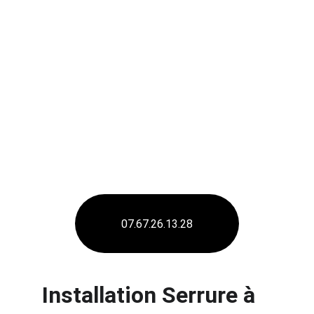
dispositifs à installer pour garantir une 
sécurité renforcée et à la pointe de la 
technologie.
En résumé, l'
installation de serrures
 et le 
renforcement de la 
sécurité
 sont des étapes 
essentielles pour protéger efficacement 
votre propriété 
à Mouxy.
 N'attendez plus 
pour faire appel à un expert en 
sécurisation
et améliorer la sécurité de votre 
environnement.
07.67.26.13.28
Installation Serrure 
à  