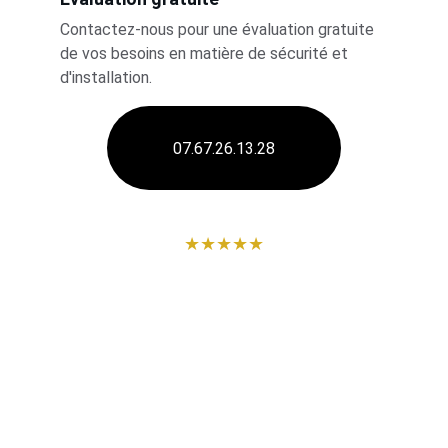
Contactez-nous pour une évaluation gratuite 
de vos besoins en matière de sécurité et 
d'installation.
07.67.26.13.28
★★★★★
Installation de Serrure de Sécurité
 à
Mouxy
Protégez Votre Habitat avec des 
Experts
La sécurité de votre domicile ou de votre 
entreprise 
à
Mouxy
est une priorité absolue. 
Pour cela, l'installation de serrures 