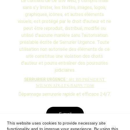
Le contenu de ce site web, y compris mais 
sans s'y limiter, les textes, images, logos, 
graphiques, icônes, et autres éléments 
visuels, est protégé par le droit d'auteur et ne 
peut être reproduit, distribué, modifié ou 
utilisé d'aucune manière sans l'autorisation 
préalable écrite de Serrurier Urgence. Toute 
utilisation non autorisée des éléments de ce 
site constitue une violation des droits 
d'auteur et pourra entraîner des poursuites 
judiciaires.
SERRURIER URGENCE : 
481 BD PRÉSIDENT 
WILSON AIX-LES-BAINS 73100
Dépannage serrurerie rapide et efficace 24/7. 
E-mail
This website uses cookies to provide necessary site
Serrurier Urgence 
functionality and to improve your experience. By using this