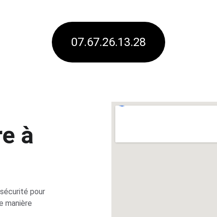
07.67.26.13.28
re 
à  
sécurité pour 
e manière 