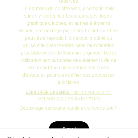
réservés.
Le contenu de ce site web, y compris mais 
sans s'y limiter, les textes, images, logos, 
graphiques, icônes, et autres éléments 
visuels, est protégé par le droit d'auteur et ne 
peut être reproduit, distribué, modifié ou 
utilisé d'aucune manière sans l'autorisation 
préalable écrite de Serrurier Urgence. Toute 
utilisation non autorisée des éléments de ce 
site constitue une violation des droits 
d'auteur et pourra entraîner des poursuites 
judiciaires.
SERRURIER URGENCE : 
481 BD PRÉSIDENT 
WILSON AIX-LES-BAINS 73100
Dépannage serrurerie rapide et efficace 24/7. 
E-mail