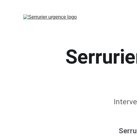
Serruri
Interve
Serr