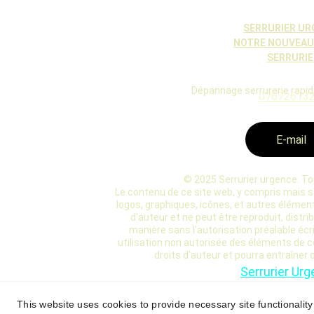
SERRURIER UR
NOTRE NOUVEAU 
SERRURIE
Dépannage serrurerie rapide
07672613
E-mail
© 2025 Serrurier urgence. To
Le contenu de ce site web, y compris mais san
logos, graphiques, icônes, et autres éléments
d'auteur et ne peut être reproduit, distri
manière sans l'autorisation préalable écr
utilisation non autorisée des éléments de ce
droits d'auteur et pourra entraîner 
Serrurier Urg
SERRURIER URGEN
BD PRÉSIDENT WIL
This website uses cookies to provide necessary site functionalit