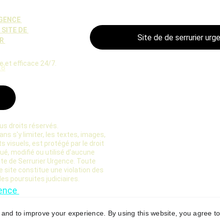
GENCE 
SITE DE 
Site de de serrurier urg
R 
 et efficace 24/7. 
28
us droits réservés.
s s'y limiter, les textes, images, 
 visuels, est protégé par le droit 
bué, modifié ou utilisé d'aucune 
ite de Serrurier Urgence. Toute 
 site constitue une violation des 
des poursuites judiciaires.
ence 
CE : 
481 
SON AIX-
y and to improve your experience. By using this website, you agree to