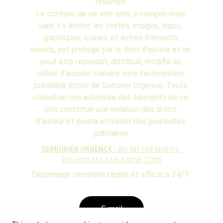
réservés.
Le contenu de ce site web, y compris mais 
sans s'y limiter, les textes, images, logos, 
graphiques, icônes, et autres éléments 
visuels, est protégé par le droit d'auteur et ne 
peut être reproduit, distribué, modifié ou 
utilisé d'aucune manière sans l'autorisation 
préalable écrite de Serrurier Urgence. Toute 
utilisation non autorisée des éléments de ce 
site constitue une violation des droits 
d'auteur et pourra entraîner des poursuites 
judiciaires.
SERRURIER URGENCE : 
481 BD PRÉSIDENT 
WILSON AIX-LES-BAINS 73100
Dépannage serrurerie rapide et efficace 24/7. 
E-mail